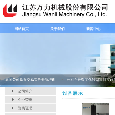
网站首页
关于我们
新闻中心
集团公司举办交易实务专项培训
公司召开数字化转型项目实施
公司简介
设备展示
企业荣誉
资质证书